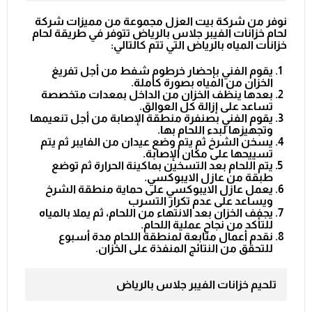
نوفر من شركة بيت العزل مجموعة من مميزات شركة
لحام خزانات الفيبر جلاس بالرياض تتوفر في طريقة لحام
خزانات المياه بالرياض التي تتم كالتالي:
يقوم الفني بإحضار خرطوم شفط من أجل تفريغ
الخزان من المياه بصورة كاملة.
بعدها ينظف الخزان من الداخل بمعدات متخصصة
تساعد على إزالة كل العوالق.
يقوم الفني بصنفرة منطقة الإصابة من أجل تنعيمها
وتجهيزها لبدء اللحام بها.
يسخن الشرخ ثم يتم وضع عيدان من الفايبر ثم يتم
تسييحها على مكان الإصابة.
يتم اللحام بعد التسخين بماكينة الحرارة ثم توضع
طبقة من عازل الايبوكسي.
يعمل عازل الايبوكسي على حماية منطقة الشرخ
ويساعد على عدم تكرار التسرب
يجفف الخزان بعد الانتهاء من اللحام، ثم يملا بالمياه
للتأكد من نجاح عملية اللحام.
نقدم أعمال متابعة لمنطقة اللحام مدة أسبوع
للتحقق من النتائج المنفذة على الخزان.
تلحيم خزانات الفيبر جلاس بالرياض