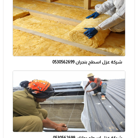
شركة عزل اسطح بنجران 0530562699
شركة عزل اسطح بجازان 0530562699