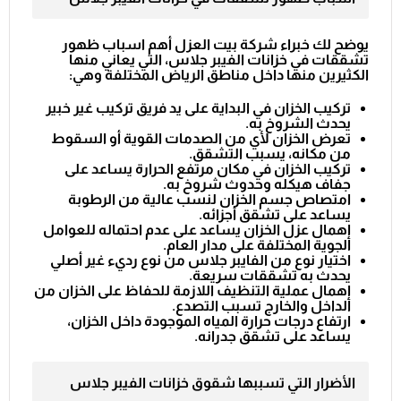
يوضح لك خبراء شركة بيت العزل أهم اسباب ظهور
تشققات في خزانات الفيبر جلاس، التي يعاني منها
الكثيرين منها داخل مناطق الرياض المختلفة وهي:
تركيب الخزان في البداية على يد فريق تركيب غير خبير
يحدث الشروخ به.
تعرض الخزان لأي من الصدمات القوية أو السقوط
من مكانه، يسبب التشقق.
تركيب الخزان في مكان مرتفع الحرارة يساعد على
جفاف هيكله وحدوث شروخ به.
امتصاص جسم الخزان لنسب عالية من الرطوبة
يساعد على تشقق أجزائه.
إهمال عزل الخزان يساعد على عدم احتماله للعوامل
الجوية المختلفة على مدار العام.
اختيار نوع من الفايبر جلاس من نوع رديء غير أصلي
يحدث به تشققات سريعة.
إهمال عملية التنظيف اللازمة للحفاظ على الخزان من
الداخل والخارج تسبب التصدع.
ارتفاع درجات حرارة المياه الموجودة داخل الخزان،
يساعد على تشقق جدرانه.
الأضرار التي تسببها شقوق خزانات الفيبر جلاس