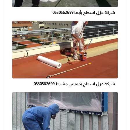
شركة عزل اسطح بأبها 0530562699
شركة عزل اسطح بخميس مشيط 0530562699