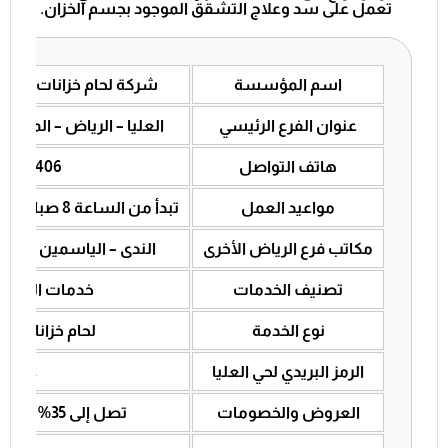
تعمل على سد وعلاج التشقق الموجود بجسم الخزان.
اسم المؤسسة
شركة لحام خزانات فيبر
عنوان الفرع الرئيسي
العليا – الرياض – المملك
هاتف التواصل
60879406
مواعيد العمل
تبدأ من الساعة 8 صباحًا وتنتهي الساعة 9 مساءً
مكاتب فرع الرياض الأخرى
الندى – الياسمين – صلا
تصنيف الخدمات
خدمات الصيانة
نوع الخدمة
لحام خزانات في
الرمز البريدي لحي العليا
12212
العروض والخصومات
تصل إلى 35% على إجمالي الخدمة