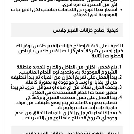
لأي من التسربات مرة أخرى.
أسعار هذا النوع من اللحامات مناسب لكل الميزانيات
الموجودة لدى العملاء.
كيفية إصلاح خزانات الفيبر جلاس
للتعرف على كيفية إصلاح خزانات الفيبر جلاس يوفر لك
خبراء احسن
شركة لحام خزانات الفيبر جلاس بالرياض
الخطوات التالية:
يتم فحص الخزان من الداخل والخارج لتحديد منطقة
الشروخ الموجودة به، وتحديد نوع اللحام المناسب.
يبدأ العمل على تفريغ الخزان من المياه ثم يبدأ تنظيفه
من أي بقايا أو أوساخ موجودة به بصورة كاملة.
يجفف الخزان تمامًا من أي مياه أو سوائل أخرى، ثم يبدأ
تجهيز معدات اللحام المستخدمة في العلاج.
يبدأ العمل على حقن منطقة الشرخ وتركها كي
تتصلب بصورة كاملة، ثم يتم وضع طبقات من مواد
حامية ذات أساسات بوليمرية.
بعد الانتهاء يتم ملء الخزان بالمياه للتحقق من عدم
وجود أي شروخ قد ينتج عنها نوع من التسربات.
اسباب ظهور تشققات في خزانات الفيبر جلاس