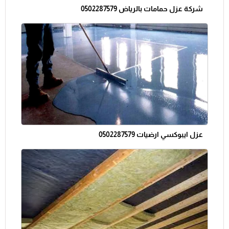
شركة عزل حمامات بالرياض 0502287579
عزل ايبوكسي ارضيات 0502287579