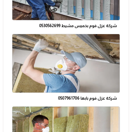
شركة عزل فوم بخميس مشيط 0530562699
شركة عزل فوم بابها 0507961706