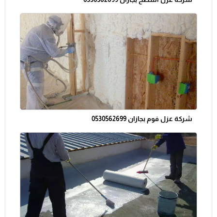
شركة عزل فوم بجازان 0530562699