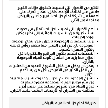
الكثير من الأضرار التي تسببها شقوق خزانات الفيبر
جلاس على اختلاف أنواعها داخل المكان تعرف على
أهمها من
شركة لحام خزانات الفيبر جلاس بالرياض
معتمدة
من الآتي:
أهم الأضرار التي تصيب الخزانات تتمثل في حدوث
نسب كبيرة من التسربات المائية التي تضر بمكان
تواجد الخزانات.
تزيد التشققات الموجودة بالخزان من ارتفاع الرطوبة
الموجودة بأي من أجزاء المبنى مما يظهر روائح كريهة
وتكون العفن الأسود.
التصدعات تسمح بتكون الجراثيم والبكتيريا داخل
الخزان مما يزيد من احتمال تلوث المياه الموجودة
بالخزان.
يمكن أن يدخل من خلال الشروخ العديد من الحشرات
التي تنقل الكثير من الأمراض لكل من يستخدم
الخزان.
الشرخ الموجود بجسم الخزان وحدوث تسرب منه يزيد
من قيم فواتير المياه المدفوعة بصورة شهرية.
خروج المياه من الشروخ يساعد على تدمير أجزاء
مختلفة من الجدران أو الأرضيات المثبت عليها الخزان.
طريقة لحام خزانات المياه بالرياض