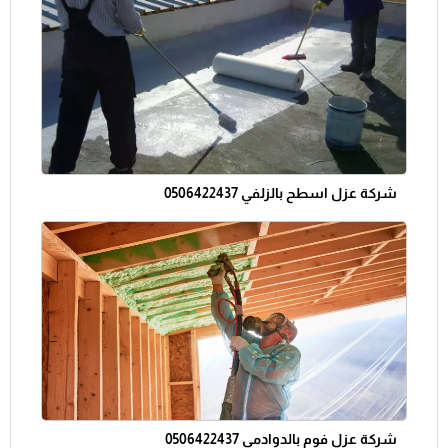
شركة عزل اسطح بالزلفي 0506422437
شركة عزل فوم بالدوادمي 0506422437