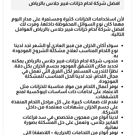
افضل شركة لحام خزانات فيبر جلاس بالرياض
لأن استخدامات الخزانات كثيرة ومستمرة على مدار اليوم
مهما كان نوع السوائل المحفوظة داخلها، وفرت لك
افضل شركة لحام خزانات فيبر جلاس بالرياض العوامل
التالية:
سواء أكان الخزان من فبير العادي أو الشعر تجد لدينا
نوع اللحام المناسب لعلاج مشكلة الشروخ الموجودة
به.
مندوب شركة لحام خزانات فيبر جلاس بالرياض
يمكنه
تحديد مكان التشقق الموجود بجسم الخزان بكل دقة.
نظرًا للتدريب المستمر لكل الفرق التي تعمل في
مجال اللحام، تجد لدينا الحل المناسب للمشكلة
الموجودة.
نوفر أعمال اللحام من مواد مناسبة للخزانات مثل
الاعتماد على لحامات ذات أساسات ايبوكسية لمنع
التشققات.
نقدم لك ضمانات كبيرة على كل مراحل اللحام المنفذة
على جسم الخزان بشهادات معتمدة من داخل
الشركة.
لدينا أنواع من معجون متخصص في سد فراغات
الفايبر جلاس، وتعمل على حل المشكلة بصورة
نهائية.
نوفر أنواع من اللحامات (الحرارية – اللاصقة) التي