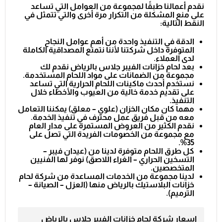
نقدم أعمالنا طبقًا لمجموعة من العوامل التي تساعد
على منع المشكلة من التكرار مرة أخرى والتي تتمثل في
النقط التالية:
الدقة في التنفيذ واحدة من أهم عوامل النجاح
المتوفرة داخل شركتنا لأننا نتمتع المصداقية الكاملة
لدى العملاء.
بعد
لحام خزانات الفيبر جلاس بالرياض
نقدم لك
مجموعة من الضمانات على مواد اللحام المستخدمة.
نستخدم أحدث ماكينات اللحام الحرارية التي تساعد
على تقديم خدمة خالية من العيوب والأخطاء خلال
التنفيذ.
مهما كان مكان الخزان (علوي – معلق) يمكننا التعامل
معه من قبل فريق عمل محترف في تنفيذ الخدمة.
نقدم الكثير من العروض المستمرة على مدار العام
مع مجموعة من الخصومات الفريدة التي تصل على
35%.
كل طرق اللحام متوفرة لدينا من (عيدان فيبر –
التسخين الحراري – الغراء اللاصق) نوفر لها الفنيين
المتخصصين.
لدينا مجموعة من الخدمات المساعدة من
شركة لحام
خزانات البلاستيك بالرياض
منها (العزل – الصيانة –
الترميم).
اسعار شركة لحام خزانات الفيبر جلاس بالرياض