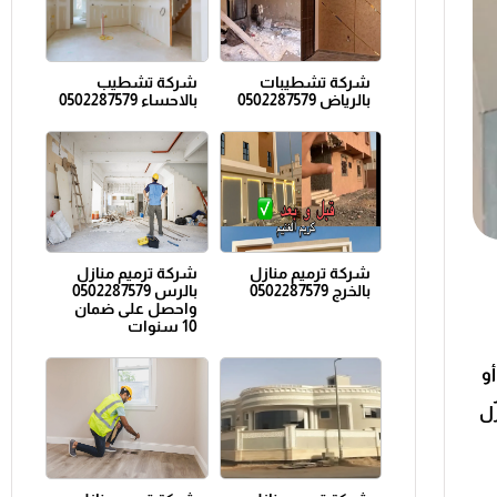
شركة تشطيبات
شركة تشطيب
بالرياض 0502287579
بالاحساء 0502287579
شركة ترميم منازل
شركة ترميم منازل
بالخرج 0502287579
بالرس 0502287579
واحصل على ضمان
10 سنوات
و
زل