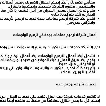
مفاتيح الكهرباء وأيضا إصلاح اعطال الكهرباء وتغيير أسلاك وأ
والمختصين، فتقوم الشركة بفحصها وإصلاحها بالمنزل.
يقوم فريق العمل بفحص الجدران من اجل كشف إذا كان هناك ت
الجدار به تلف يتم إعادة بناءه
تقدم أيضا شركة ترميم حمامات بجدة خدمات ترميم الأرضيات م
واحترافي مدروس.
أعمال شركة ترميم حمامات بجدة في ترميم الواجهات
لدى الشركة خدمات تغير ديكورات وترميم التلف وأيضا تغير واجهات 
تشمل أيضا أعمال الترميم الواجهات أيضا أعمال الرخام وإذا كا
يقوم أيضا فريق العمل بإحياء للموقع من جديد بألوان دهانات
لو أنه يقتني منزلا جديدا.
يتم بعد ذلك تحديد الديكورات والرسومات والألوان التي يريدها 
ثقة بيننا وبين العملاء.
خدمات شركة ترميم بجدة
لا تقتصر خدمات شركة بيت العزل فقط على خدمات المنزل من ا
إصلاح كل ما يخص منازل عملائها من ملحقات، فنقدم أيضا خدما