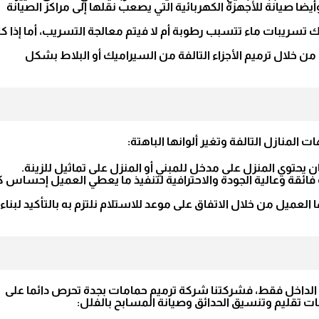
يضا صيانة للأجهزة الكهربائية التي يصعب نقلها إلى مراكز الصيانة
سريبات ماء تتسبب رطوبة أم لا فيتم معالجة التسريب، أما إذا ك
ن خلال ترميم الأجزاء التالفة من السيراميك أو البلاط بشكل
المنازل التالفة وتغير ألوانها الباهتة:
ن يحتوي المنزل على مدخل للمبني أو المنزل على تماثيل للزينة.
 فائقة وعالية الجودة والاحترافية لتنفيذ ما يعطي العميل إحساس ك
العميل من خلال الاتفاق على موعد للاستلام نلتزم به بالتأكيد لبناء
لداخل فقط، فشركتنا شركة ترميم حمامات بجدة تحرص دائما على
ت تقليم وتنسيق الحدائق وصيانة المسابح بالفلل: