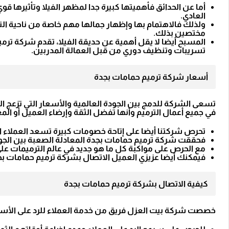
أما عن الحدائق فأهميتها كبيرة جدا لمظهر الفيلا وتأثيرها قو
العادي.
ولذلك فالاهتمام بها وإظهار جمالها مهم خاصة من ناحية الت
مختصين بذلك.
المسبح أيضا لا يقل أهمية عن حديقة الفيلا، تقدم شركة تر
تسريبات وتنظيف دوري من قبل العمالة المدربين.
أسعار شركة ترميم حمامات بجدة
تسعى الشركة للدمج بين الجودة العالمية والأسعار التي تزعج ا
في جميع أعمال الترميم وأنها تفضل الثقة وإرضاء العميل أو المغ
تحرص شركتنا أيضا على إتاحة خصومات كبيرة تسعد العملاء ال
فحققت شركة ترميم حمامات بجدة المعادلة الصعبة بين الجودة
مع الحرص على مواكبة كل ما هو جديد في عالم الترميمات عل
فيمكنك أيضا عزيزي العميل الاتصال بشركة ترميم حمامات 
كيفية الاتصال بشركة ترميم حمامات بجدة
خصصت شركة بيت العزل فريق من خدمة العملاء للرد على الأسئل