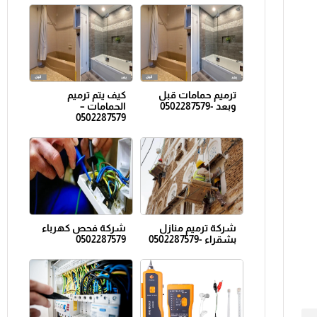
ترميم حمامات قبل
كيف يتم ترميم
وبعد -0502287579
الحمامات –
0502287579
شركة ترميم منازل
شركة فحص كهرباء
بشقراء -0502287579
0502287579