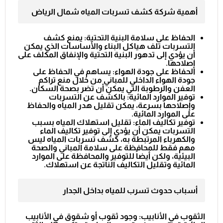
أهمية شركة كشف تسربات المياه شمال الرياض
الحفاظ على سلامة البنية التحتية: يمنع كشف
التسربات تلف هياكل البناء والأساسات الذي يمكن
أن يؤدي إلى تدهور البنية التحتية والإنفاق المكلف على
إصلاحها.
الحفاظ على جودة الهواء: يساهم في الحفاظ على
جودة الهواء الداخلي للمباني من خلال منع تراكم
العفن والرطوبة التي يمكن أن تضر بصحة السكان.
توفير الموارد المائية: بالكشف عن التسربات
وإصلاحها بسرعة، يمكن تقليل هدر المياه والحفاظ
على الموارد المائية.
توفير تكاليف الماء: تقليل استهلاك المياه بسبب
التسربات يمكن أن يؤدي إلى توفير تكاليف الماء
والكهرباء المرتبطة به، كشف تسربات المياه ليس
مهم فقط للمحافظة على سلامة المباني والصحة
البيئية، ولكن أيضاً للتوفير والمحافظة على الموارد
المائية وتقليل التكاليف الناتجة عن استهلاك.
أسباب حدوث تسرب للمياه بداخل الجدار
الثقوب في الأنابيب: وجود ثقوب أو شقوق في الأنابيب