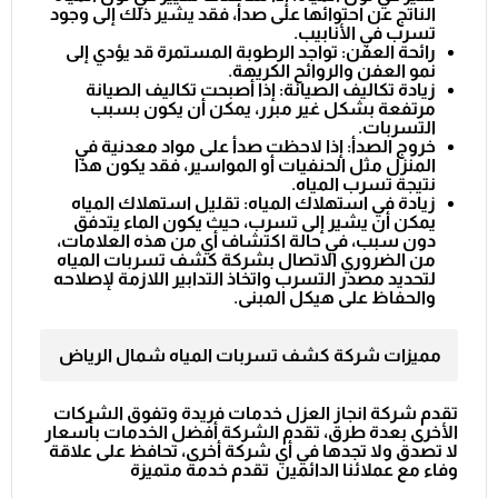
الناتج عن احتوائها على صدأ، فقد يشير ذلك إلى وجود
تسرب في الأنابيب.
رائحة العفن: تواجد الرطوبة المستمرة قد يؤدي إلى
نمو العفن والروائح الكريهة.
زيادة تكاليف الصيانة: إذا أصبحت تكاليف الصيانة
مرتفعة بشكل غير مبرر، يمكن أن يكون بسبب
التسربات.
خروج الصدأ: إذا لاحظت صدأ على مواد معدنية في
المنزل مثل الحنفيات أو المواسير، فقد يكون هذا
نتيجة تسرب المياه.
زيادة في استهلاك المياه: تقليل استهلاك المياه
يمكن أن يشير إلى تسرب، حيث يكون الماء يتدفق
دون سبب، في حالة اكتشاف أي من هذه العلامات،
من الضروري الاتصال بشركة كشف تسربات المياه
لتحديد مصدر التسرب واتخاذ التدابير اللازمة لإصلاحه
والحفاظ على هيكل المبنى.
مميزات شركة كشف تسربات المياه شمال الرياض
تقدم شركة انجاز العزل خدمات فريدة وتفوق الشركات
الأخرى بعدة طرق، تقدم الشركة أفضل الخدمات بأسعار
لا تصدق ولا تجدها في أي شركة أخرى، تحافظ على علاقة
وفاء مع عملائنا الدائمين تقدم خدمة متميزة