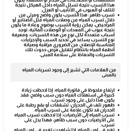
هذا التسرب نتيجة تسلل المياه داخل الهيكل نتيجة
للتلف أو العيوب في الأنابيب أو العزل.
تسرب ظاهر: هذا التسرب يكون واضح ومرئي من
خلال تسرب المياه من وصلات المياه مثل الصنابير أو
المراحيض، يمكن رؤية التسرب بوضوح وعادة ما يكون
نتيجة عيوب في المعدات أو الوصلات المائية، توجد
أسباب متعددة لكل نوع من هذه التسربات، ومعرفة
نوع التسرب يساعد في تحديد السبب والإجراءات
المناسبة للإصلاح، من الضروري مراقبة وصيانة
أنظمة المياه بانتظام لتقليل فرص حدوث تلك
التسربات والحفاظ على سلامة المبنى.
من العلامات التي تشير إلى وجود تسربات المياه
بالمبنى
ارتفاع ملحوظ في فاتورة المياه: إذا لاحظت زيادة
كبيرة في استهلاك المياه دون سبب واضح، فقد
يكون هذا دليل على وجود تسرب.
ظهور تلف في الجدران: تشققات أو بقع رطبة على
الجدران قد تكون علامة على تسرب المياه.
تسرب المياه إلى الأرضيات: إذا لاحظت تسرب المياه
على الأرضيات دون سبب ظاهر، فهذا يدل على
تسرب.
تغير في لون المياه: إذا شاهدت تغيير في لون المياه