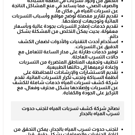
التحقق من وجود تسربات في أنظمة السباكة
والصرف الصحي، مما يساعد في منع المشاكل الناتجة
عن تسربات المياه في مكان ما.
تقديم تقارير مفصلة توضح مواقع وأسباب التسربات
المائية وتوجيهات لإصلاحها.
تقديم خدمات إصلاح التسربات بجودة عالية وبأسعار
معقولة، بحيث يمكن التخلص من المشكلة بشكل
دائم.
استخدام أحدث التقنيات والأدوات لضمان الكشف
الدقيق عن التسربات.
توفير خدمات طارئة على مدار الساعة للتعامل مع
حالات التسرب العاجلة.
تنظيف وتجفيف المناطق المتضررة من التسربات
وإعادة ترميمها إلى حالتها الطبيعية.
تقديم الاستشارات والإرشادات للمحافظة على
أنظمة السباكة وتجنب تكرار التسربات المائية، تقدم
شركة كشف تسربات المياه خدمات شاملة للكشف
عن التسربات وإصلاحها بشكل محترف وفعال، مع
التركيز على الجودة والكفاءة.
نصائح شركة كشف تسربات المياه لتجنب حدوث
تسرب المياه بالجدار
لتجنب حدوث تسرب المياه بالجدار، يمكن التحقق من
إغلاق الحنفيات والصمامات بشكل دقيق، قبل