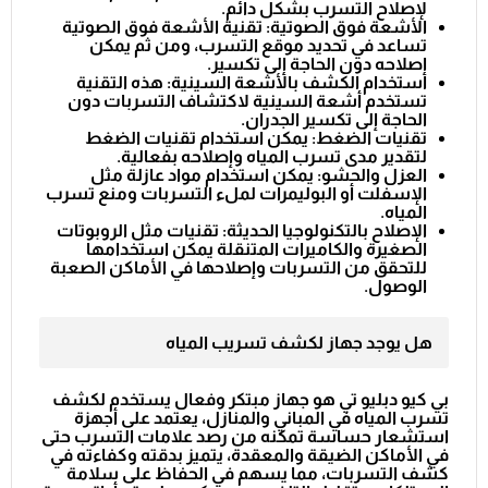
لإصلاح التسرب بشكل دائم.
الأشعة فوق الصوتية: تقنية الأشعة فوق الصوتية
تساعد في تحديد موقع التسرب، ومن ثم يمكن
إصلاحه دون الحاجة إلى تكسير.
استخدام الكشف بالأشعة السينية: هذه التقنية
تستخدم أشعة السينية لاكتشاف التسربات دون
الحاجة إلى تكسير الجدران.
تقنيات الضغط: يمكن استخدام تقنيات الضغط
لتقدير مدى تسرب المياه وإصلاحه بفعالية.
العزل والحشو: يمكن استخدام مواد عازلة مثل
الإسفلت أو البوليمرات لملء التسربات ومنع تسرب
المياه.
الإصلاح بالتكنولوجيا الحديثة: تقنيات مثل الروبوتات
الصغيرة والكاميرات المتنقلة يمكن استخدامها
للتحقق من التسربات وإصلاحها في الأماكن الصعبة
الوصول.
هل يوجد جهاز لكشف تسريب المياه
بي كيو دبليو تي هو جهاز مبتكر وفعال يستخدم لكشف
تسرب المياه في المباني والمنازل، يعتمد على أجهزة
استشعار حساسة تمكنه من رصد علامات التسرب حتى
في الأماكن الضيقة والمعقدة، يتميز بدقته وكفاءته في
كشف التسربات، مما يسهم في الحفاظ على سلامة