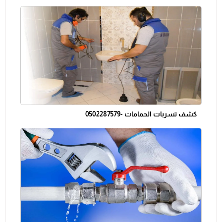
كشف تسربات الحمامات -0502287579