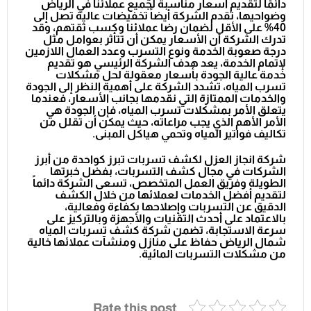
دائمًا لتقديم أسعار مناسبة لجميع عملائنا في الرياض
وضواحيها، تقدم الشركة أيضاً تخفيضات عالية تصل إلى
40% على الأقل لضمان رضا عملائنا وكسب ثقتهم، وقد
تدرك الشركة أن الأسعار يمكن أن تتأثر بعوامل مثل
درجة صعوبة الخدمة ونوع التسرب وعدد العمال اللازمين
لإتمام الخدمة، يعد هدف الشركة الرئيسي هو تقديم
خدمة عالية الجودة بأسعار معقولة لحل مشكلات
تسرب المياه، تشدد الشركة على أهمية النظر إلى الجودة
والخدمات الممتازة التي نقدمها بجانب الأسعار، فعندما
يتعلق الأمر بمشكلات تسرب المياه، فإن الجودة هي
الأمر الأهم الذي يجب مراعاته، حيث يمكن أن تقلل من
تكاليف فواتير المياه وتحمي هياكل المبنى.
شركة انجاز العزل لكشف تسربات تبرز كواحدة من أبرز
الشركات في مجال كشف التسربات، بفضل خبرتها
الطويلة وفريق العمل المتخصص، تسعى الشركة دائماً
لتقديم أفضل الخدمات لعملائها من خلال الكشف
الدقيق عن التسربات وإصلاحها بكفاءة وفعالية،
بالاعتماد على أحدث التقنيات والأجهزة وبالتركيز على
سرعة الاستجابة، تضمن شركة كشف تسربات المياه
شمال الرياض حفاظ على منازل ومنشآت عملائها خالية
من مشكلات التسربات المائية.
Rate this post