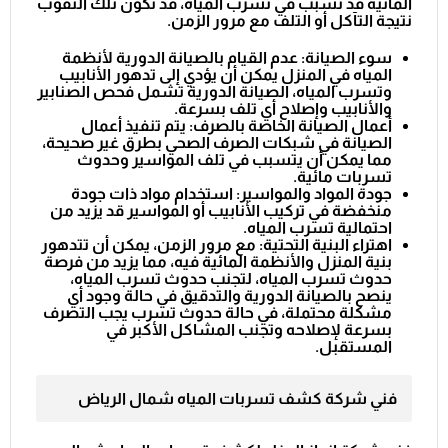
المائية قد تسبب في تسرب المياه، قد تكون تلك الثقوب
نتيجة التآكل أو التلف مع مرور الزمن.
سوء الصيانة: عدم القيام بالصيانة الدورية لأنظمة
المياه في المنزل يمكن أن يؤدي إلى تدهور الأنابيب
وتسرب المياه، الصيانة الدورية تشمل فحص الصنابير
والأنابيب وإصلاح أي تلف بسرعة.
أعمال الصيانة الخاصة بالصرف: يتم تنفيذ أعمال
الصيانة في شبكات الصرف الصحي بطرق غير صحيحة،
مما يمكن أن يتسبب في تلف المواسير وحدوث
تسربات مائية.
جودة المواد والمواسير: استخدام مواد ذات جودة
منخفضة في تركيب الأنابيب أو المواسير قد يزيد من
احتمالية تسرب المياه.
اهتراء البنية التحتية: مع مرور الزمن، يمكن أن تتدهور
بنية المنزل والأنظمة المائية فيه، مما يزيد من فرصة
حدوث تسرب المياه، لتجنب حدوث تسرب المياه،
ينصح بالصيانة الدورية والتدقيق في حالة وجود أي
مشكلة محتملة، في حالة حدوث تسرب يجب التصرف
بسرعة لإصلاحه وتجنب المشاكل الأكبر في
المستقبل.
فني شركة كشف تسربات المياه شمال الرياض