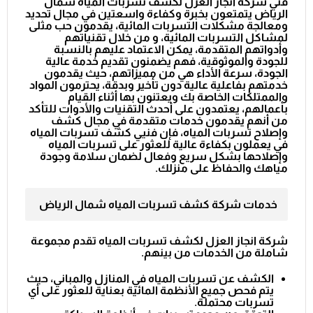
فني شركة انجاز العزل لكشف تسربات المياه شمال
الرياض يتمتعون بخبرة وكفاءة واسعتين في مجال تحديد
ومعالجة مشكلات التسربات المائية، يقدمون حب مثلى
لمشاكل التسربات المائية، و من خلال تقنياتهم
وأدواتهم المتقدمة، يمكن الاعتماد عليهم بالنسبة
للجودة والموثوقية، فهم يضمنون تقديم خدمة عالية
الجودة، سرعة الأداء هي من مميزاتهم، حيث يقدمون
خدمتهم بفاعلية عالية دون تأخير وبدقة، يحترمون المواد
والممتلكات الخاصة بك ويعتنون بها أثناء القيام
بأعمالهم، يعتمدون على أحدث التقنيات والأدوات للتأكد
من أنهم يقدمون خدمات متقدمة في مجال كشف
وإصلاح تسربات المياه، فإن فنيي كشف تسربات المياه
في يعملون بكفاءة عالية للعثور على تسربات المياه
وإصلاحها بشكل سريع وفعال لضمان سلامة وجودة
مياهك والحفاظ على منزلك.
خدمات شركة كشف تسربات المياه شمال الرياض
شركة انجاز العزل لكشف تسربات المياه تقدم مجموعة
شاملة من الخدمات من بينهم.
الكشف عن تسربات المياه في المنازل والمباني، حيث
يتم فحص جميع الأنظمة المائية بعناية للعثور على أي
تسربات محتملة.