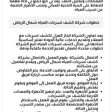
الممتلكات وتقليل التلف، يعد بي كيو دبليو تي أداة مهمة
للحفاظ على البنية التحتية للمباني وتجنب الأضرار الناجمة
عن تسرب المياه.
خطوات شركة كشف تسربات المياه شمال الرياض
يعد تعاون الشركة انجاز العزل لكشف تسربات مع
العملاء وتقديم خدمات عالية الجودة تعتبر أساسية
لنجاحها في مجال كشف تسربات المياه تتبع الشركة
خطوات محددة لضمان تقديم الخدمة بكفاءة ودقة.
الاتصال بالشركة: يقوم العميل بالاتصال بشركة
كشف تسربات المياه شمال الرياض ويقدم تفاصيل
عن مشكلته.
الاتفاق على السعر وتوقيت الخدمة: يتم التفاوض
حول التكلفة وتحديد موعد مناسب لزيارة فريق
العمل.
زيارة الموقع: يتوجه فريق العمل إلى الموقع ويقوم
بفحص وتقييم الحالة.
تجهيز الأجهزة والعدد: يتم تجهيز الأجهزة والمعدات
اللازمة للكشف عن التسربات.
الكشف والتحليل: يقوم فريق العمل باستخدام
الأجهزة المتخصصة للكشف عن مصدر التسرب
وتحليل الحالة.