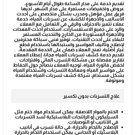
تقديم خدمة على مدار الساعة طوال أيام الأسبوع،
عروض وتخفيضات مستمرة على مدار الشهر، لديها
فريق عمل مؤهل ومدرب بشكل متخصص على أحدث
الأساليب والأجهزة للكشف عن تسربات المياه، خدمة
عملاء تتميز بالاحتراف والرقي في التعامل مع العملاء
والرد على جميع الاستفسارات، استخدام أحدث المعدات
والأجهزة المستوردة من الخارج والتحديث المستمر
للبقاء على أحدث التقنيات، توفير فنيي سباكة محترفين
لإصلاح وتأليف المواسير واستبدالها باستخدام قطع
غيار أصلية، تمنح العملاء ضمان على الخدمة المقدمة،
تقديم خدمة كشف تسربات المياه مجانا، إعطاء العملاء
تقارير مفصلة عن مشكلة التسرب المائي واقتراحات
لخفض فاتورة المياه، توجيه العملاء بنصائح حول الحفاظ
على مواسير المياه ومعالجة التسربات واستخدام المياه
بشكل مستدام، شركة كشف تسربات المياه معتمدة
وموثوقة.
علاج التسربات بدون تكسير
الختم بالمواد اللاصقة: يمكن استخدام مواد ختم مثل
السيليكون أو الراتنجات البلاستيكية لسد التسربات
في الأنابيب أو التوصيلات.
الإصلاح باللحام بالحرارة: في حالة تسرب في أنابيب
البلاستيك أو النحاس، يمكن استخدام اللحام بالحرارة