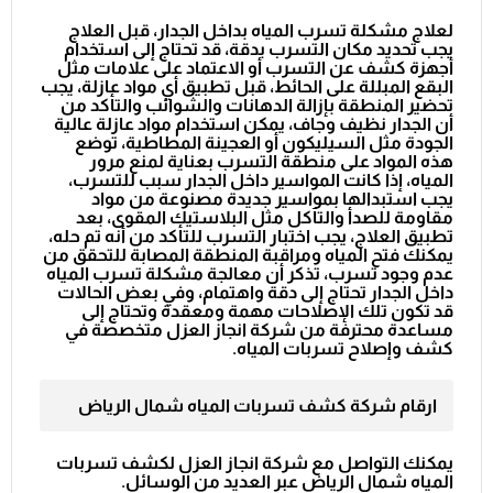
لعلاج مشكلة تسرب المياه بداخل الجدار، قبل العلاج
يجب تحديد مكان التسرب بدقة، قد تحتاج إلى استخدام
أجهزة كشف عن التسرب أو الاعتماد على علامات مثل
البقع المبللة على الحائط، قبل تطبيق أي مواد عازلة، يجب
تحضير المنطقة بإزالة الدهانات والشوائب والتأكد من
أن الجدار نظيف وجاف، يمكن استخدام مواد عازلة عالية
الجودة مثل السيليكون أو العجينة المطاطية، توضع
هذه المواد على منطقة التسرب بعناية لمنع مرور
المياه، إذا كانت المواسير داخل الجدار سبب للتسرب،
يجب استبدالها بمواسير جديدة مصنوعة من مواد
مقاومة للصدأ والتآكل مثل البلاستيك المقوى، بعد
تطبيق العلاج، يجب اختبار التسرب للتأكد من أنه تم حله،
يمكنك فتح المياه ومراقبة المنطقة المصابة للتحقق من
عدم وجود تسرب، تذكر أن معالجة مشكلة تسرب المياه
داخل الجدار تحتاج إلى دقة واهتمام، وفي بعض الحالات
قد تكون تلك الإصلاحات مهمة ومعقدة وتحتاج إلى
مساعدة محترفة من شركة انجاز العزل متخصصة في
كشف وإصلاح تسربات المياه.
ارقام شركة كشف تسربات المياه شمال الرياض
يمكنك التواصل مع شركة انجاز العزل لكشف تسربات
المياه شمال الرياض عبر العديد من الوسائل.