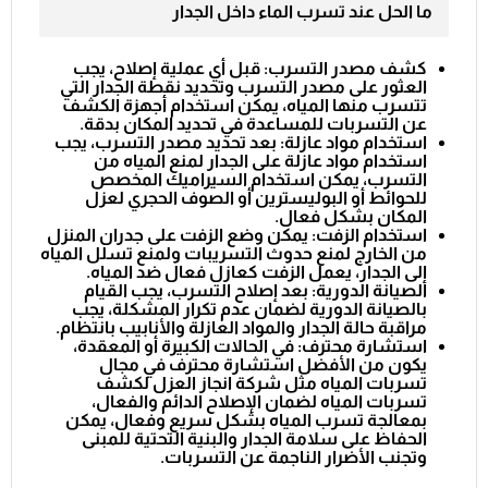
ما الحل عند تسرب الماء داخل الجدار
كشف مصدر التسرب: قبل أي عملية إصلاح، يجب
العثور على مصدر التسرب وتحديد نقطة الجدار التي
تتسرب منها المياه، يمكن استخدام أجهزة الكشف
عن التسربات للمساعدة في تحديد المكان بدقة.
استخدام مواد عازلة: بعد تحديد مصدر التسرب، يجب
استخدام مواد عازلة على الجدار لمنع المياه من
التسرب، يمكن استخدام السيراميك المخصص
للحوائط أو البوليسترين أو الصوف الحجري لعزل
المكان بشكل فعال.
استخدام الزفت: يمكن وضع الزفت على جدران المنزل
من الخارج لمنع حدوث التسريبات ولمنع تسلل المياه
إلى الجدار، يعمل الزفت كعازل فعال ضد المياه.
الصيانة الدورية: بعد إصلاح التسرب، يجب القيام
بالصيانة الدورية لضمان عدم تكرار المشكلة، يجب
مراقبة حالة الجدار والمواد العازلة والأنابيب بانتظام.
استشارة محترف: في الحالات الكبيرة أو المعقدة،
يكون من الأفضل استشارة محترف في مجال
تسربات المياه مثل شركة انجاز العزل لكشف
تسربات المياه لضمان الإصلاح الدائم والفعال،
بمعالجة تسرب المياه بشكل سريع وفعال، يمكن
الحفاظ على سلامة الجدار والبنية التحتية للمبنى
وتجنب الأضرار الناجمة عن التسربات.