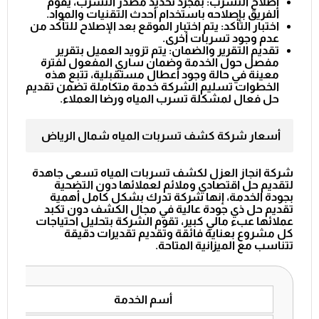
إصلاح التسرب: بمجرد تحديد مصدر التسرب، يقوم
الفريق بإصلاحه باستخدام أحدث التقنيات والمواد.
اختبار التأكد: يتم اختبار الموقع بعد الإصلاح للتأكد من
عدم وجود تسربات أخرى.
تقديم التقرير والضمان: يتم تزويد العميل بتقرير
مفصل حول الخدمة وضمان ساري المفعول لفترة
معينة في حالة وجود أعطال مستقبلية، تتبع هذه
الخطوات تسليم الشركة خدمة متكاملة تضمن تقديم
حل فعال لمشكلة تسرب المياه ورضا العملاء.
أسعار شركة كشف تسربات المياه شمال الرياض
شركة انجاز العزل لكشف تسربات المياه تسعى جاهدة
لتقديم حل اقتصادي وملائم لعملائها دون التضحية
بجودة الخدمة، إنها شركة تدرك بشكل كامل أهمية
تقديم حل ذي جودة عالية في مجال الكشف دون تكبد
عملائها عبء مالي كبير، تقوم الشركة بتحليل احتياجات
كل مشروع بعناية فائقة وتقديم تقديرات دقيقة
تتناسب مع الميزانية المتاحة.
أسم الخدمة