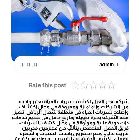
admin
Rate this post
شركة انجاز العزل لكشف تسربات المياه تعتبر واحدة
من الشركات والمتميزة ومعروفة في مجال اكتشاف
وإصلاح تسربات المياه في منطقة شمال الرياض، تتميز
هذه الشركة بخبرة طويلة وتاريخ حافل في تقديم خدمات
ذات جودة عالية وموثوقة في مجال كشف التسربات،
فريق العمل المتخصص يتألف من محترفين مدربين
تدريب عالي، وهم مجهزون بأحدث التقنيات والأجهزة
لضمان الكشف الدقيق عن التسربات وإصلاحها بكفاءة