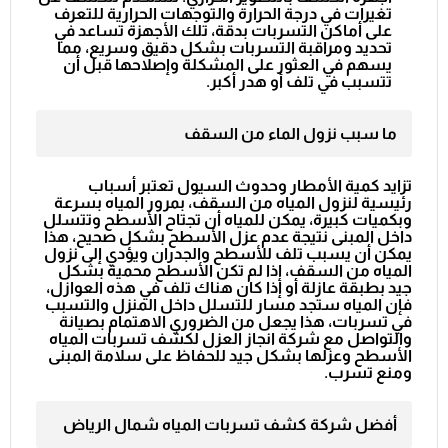
تغيرات في درجة الحرارة والتوجهات الحرارية للتعرف
على أماكن التسربات بدقة، تلك الأجهزة تساعد في
تحديد ومراقبة التسربات بشكل دقيق وسريع، مما
يسهم في العثور على المشكلة وإصلاحها قبل أن
تتسبب في تلف أو هدر أكبر.
ما سبب نزول الماء من السقف
تزايد كمية الأمطار وحدوث السيول تعتبر أسباب
رئيسية لنزول المياه من السقف، بمرور المياه بسرعة
وبكميات كبيرة، يمكن للمياه أن تجتاح الأسطح وتتسلل
داخل المبنى نتيجة عدم عزل الأسطح بشكل صحيح، هذا
يمكن أن يسبب تلف للأسطح والجدران ويؤدي إلى نزول
المياه من السقف، إذا لم تكن الأسطح محمية بشكل
جيد بطبقة عازلة أو إذا كان هناك تلف في هذه العوازل،
فإن المياه ستجد مسار للتسلل داخل المنزل والتسبب
في تسربات، هذا يجعل من الضروري الاهتمام بصيانة
والتواصل مع شركة انجاز العزل لكشف تسربات المياه
الأسطح وعزلها بشكل جيد للحفاظ على سلامة المبنى
ومنع تسرب.
أفضل شركة كشف تسربات المياه شمال الرياض