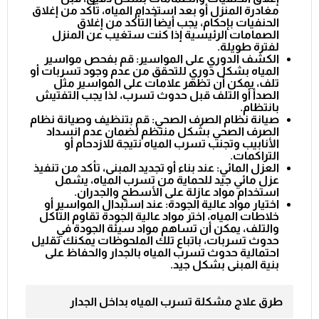
مغادرة المنزل أو بعد استخدام المياه، تأكد من إغلاق
الحنفيات بإحكام، يجب أيضاً التأكد من إغلاق
الصمامات الرئيسية إذا كنت ستغيب عن المنزل
لفترة طويلة.
الكشف الدوري على المواسير: قم بفحص مواسير
المياه بشكل دوري للتحقق من عدم وجود تسربات أو
تلف، يمكن أن تظهر علامات على المواسير مثل
الصدأ أو التلف قبل حدوث تسرب، لذا يجب التفتيش
بانتظام.
صيانة نظام الصرف الصحي: قم بتنظيف وصيانة نظام
الصرف الصحي بشكل منتظم لضمان عدم انسداد
الأنابيب وتجنب تسرب المياه نتيجة للازدحام أو
التراكمات.
العزل المائي: عند بناء أو تجديد المبنى، تأكد من تنفيذ
عزل مائي جيد للحماية من تسرب المياه، يشمل
استخدام مواد عازلة على الأسطح والجدران.
اختيار مواد عالية الجودة: عند استبدال المواسير أو
خلاطات المياه، اختر مواد عالية الجودة تقاوم التآكل
والتلف، يمكن أن تساهم مواد سيئة الجودة في
حدوث تسربات، باتباع تلك الملحوظات يمكنك تقليل
احتمالية حدوث تسرب المياه بالجدار والحفاظ على
بنية المبنى بشكل جيد.
طرق علاج مشكلة تسرب المياه بداخل الجدار