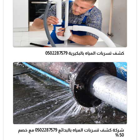
كشف تسربات المياه بالبكيرية 0502287579
شركة كشف تسربات المياه بالبدائع 0502287579 مع خصم
50 %