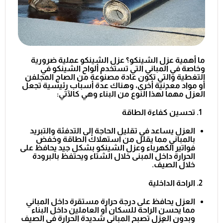
ما أهمية عزل الشينكو؟ عزل الشينكو عملية ضرورية
وخاصة في المباني التي تستخدم ألواح الشينكو في
التغطية والتي تكون عادة مصنوعة من الصاج المجلفن
أو مواد معدنية أخرى، وهناك عدة أسباب رئيسية تجعل
العزل مهماً لهذا النوع من البناء وهي كالآتي:
تحسين كفاءة الطاقة
العزل يساعد في تقليل الحاجة إلى التدفئة والتبريد
بالمباني مما يقلل من استهلاك الطاقة وخفض
فواتير الكهرباء وعزل الشينكو بشكل جيد يحافظ على
الحرارة داخل المبنى خلال الشتاء ويحتفظ بالبرودة
خلال الصيف.
الراحة الداخلية
العزل يحافظ على درجة حرارة مستقرة داخل المباني
مما يحسن الراحة للسكان أو العاملين داخل البناء
وبدون العزل تصبح المباني شديدة الحرارة في الصيف