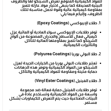
للمواد الكيميائية المتوقع تعرض الشينكو لها والظروف
البيئية المحيطة كما ينبغي اختيار مواد عازلة تتميز
بمقاومة كيميائية عالية وقوة تحمل مناسبة لتلك
الظروف، وإليكم فيما يلي:
طلاء الإيبوكسي (
Epoxy Coatings
)
توفر طلاءات الإيبوكسي سواء العادية أو المائية عزل
كيميائي فعال للأسطح والجدران المصنوعة من ألواح
الشينكو كما تتميز بمقاومتها العالية للتآكل
والتأثيرات الكيميائية.
طلا البولي يوريا (
Polyurea Coatings
)
تعتبر طلاءات البولي يوريا من الخيارات الجيدة لعزل
الشينكو من المواد الكيميائية وتوفر هذه الدهانات
حماية متينة ومقاومة للمواد الكيميائية والتآكل.
طلاء الفينيل (
Vinyl Ester Coatings
)
توفر طلاءات الفينيل حماية فعالة ضد مجموعة
واسعة من المواد الكيميائية وتستخدم عادةً في
البيئات الصناعية حيث يتم التعرض للكيماويات بشكل
مستمر.