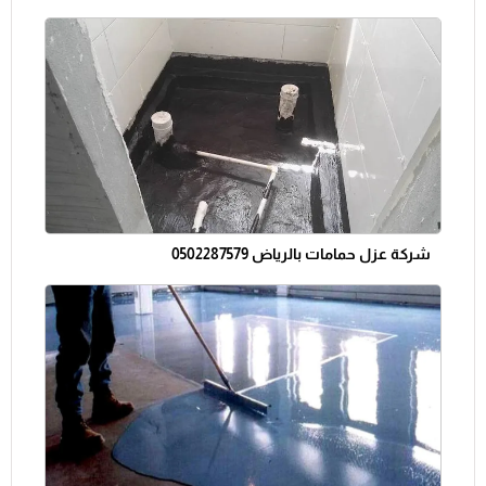
شركة عزل حمامات بالرياض 0502287579