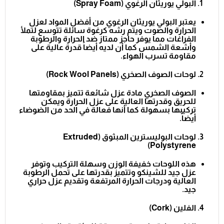
البولي يوريثان الرغوي (
Spray Foam
)
يعتبر البولي يوريثان الرغوي من أفضل المواد لعزل
الحرارة والصوت ويتم رشه كرغوة سائلة تتوسع لتملأ
الفراغات مما يوفر حاجز ممتاز ضد الحرارة والرطوبة
وأشعة الشمس كما أن لديه أيضاً قدرة عالية على
مقاومة تسرب الهواء.
لوحات الصوف الصخري (
Rock Wool Panels
)
الصوف الصخري مادة عزل شائعة تتميز بمقاومتها
للحريق وقدرتها العالية على عزل الحرارة ويمكن
تركيبها بسهولة كما أنها فعالة في الحد من الضوضاء
أيضاً.
لوحات البوليسترين المبثوق (
Extruded
)
Polystyrene
هذه اللوحات خفيفة الوزن وسهلة التركيب وتوفر
عزل جيد للشينكو وتتميز بقدرتها على تحمل الرطوبة
العالية ودرجات الحرارة المرتفعة وتقديم عزل حراري
جيد.
الفلين (
Cork
)