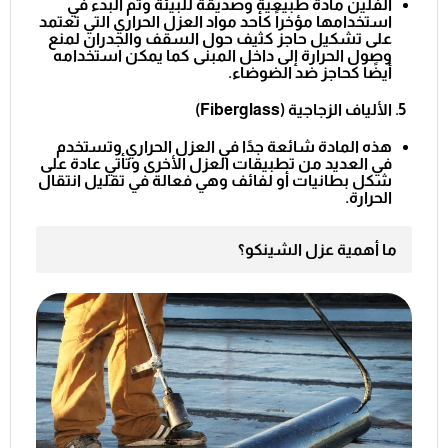
الفلين مادة طبيعية وصديقة للبيئة وتم البدء في
استخدامها مؤخراً كأحد مواد العزل الحراري التي تعتمد
على تشكيل حاجز كثيف حول السقف والجدران لمنع
وصول الحرارة إلى داخل المبنى كما يمكن استخدامه
أيضًا كحاجز ضد الضوضاء.
الألياف الزجاجية (
Fiberglass
)
هذه المادة شائعة جدًا في العزل الحراري وتستخدم
في العديد من تطبيقات العزل الأخرى وتأتي عادة على
شكل بطانيات أو لفائف وهي فعالة في تقليل انتقال
الحرارة.
ما أهمية عزل الشينكو؟