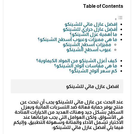
Table of Contents
افضل عازل مائي للشينكو
أفضل عازل حراري للشينكو
ما أهمية عزل الشينكو؟
ما هي مميزات وعيوب أسطح الشينكو؟
مميزات أسطح الشينكو
عيوب أسطح الشينكو
كيف أعزل الشينكو من المواد الكيماوية؟
ما هي مقاسات ألواح الشينكو؟
كم سعر ألواح الشينكو؟
افضل عازل مائي للشينكو
عند البحث عن عازل مائي للشينكو يجب أن تبحث عن
منتج يوفر حماية فعالة ضد التسربات المائية ويعزل
السطح بشكل جيد وهناك العديد من الخيارات المتاحة
في الأسواق، ولكن العوامل التي يجب مراعاتها عند
الاختيار تشمل الأداء والمتانة وسهولة التطبيق، وإليكم
فيما يلي أفضل عازل مائي للشينكو: