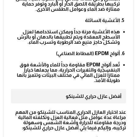
تركيبها بطريقة اللصق الحار أو البارد وتوفر حماية
ممتازة ضد الماء وعوامل الطقس الأخرى.
الأغشية السائلة
هذه الأغشية مرنة جداً ويمكن استخدامها لعزل
الأسطح المعقدة ويتم تطبيقها بالدهان أو بالرش
وتشكل حاجز منيع ضد الرطوبة وتسرب الماء.
ألواح
EPDM
(المطاط الصناعي)
تُعد ألواح EPDM مقاومة جداً للماء والأشعة فوق
البنفسجية والتغيرات الحرارية، مما يجعلها خياراً
ممتازاً للعزل المائي في مختلف البيئات وتتميز بأنها
طويلة الأمد.
أفضل عازل حراري للشينكو
عند اختيار العازل الحراري المناسب للشينكو من المهم
مراعاة عدة عوامل مثل فعالية العزل وتكلفته المالية
ودرجة مقاومته للحرارة وأشعة الشمس وسهولة
تركيبه، وإليكم فيما يلي أفضل عازل حراري للشينكو: