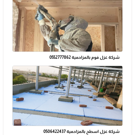
شركة عزل فوم بالمزاحمية 0552777862
شركة عزل اسطح بالمزاحمية 0506422437