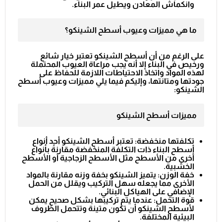
وانكماش المعادن ويطيل عمر البناء.
ما هي مميزات وعيوب أسطح الشينكو؟
على الرغم من أن أسطح الشينكو تعتبر خيار شائع
ورخيص في البناء إلا أنه يجب مراعاة العيوب المحتملة
لهذه المواد واتخاذ الاحتياطات اللازمة للحفاظ على
جودتها ومتانتها، وإليكم فيما يلي مميزات وعيوب أسطح
الشينكو:
مميزات أسطح الشينكو
تكلفتها منخفضة: تعتبر أسطح الشينكو أحد أنواع
أسطح البناء ذات التكلفة المنخفضة مقارنةً بأنواع
أخرى من الأسطح مثل الأسطح الزجاجية أو الأسطح
الخشبية.
خفة الوزن: يتميز الشينكو بخفة وزنه مقارنة بالمواد
الأخرى مما يجعله سهل التركيب ويقلل من الحمل
الإضافي على الهياكل البنائي.
قوة التحمل: عندما يتم تركيبها بشكل صحيح يمكن
لأسطح الشينكو أن تكون متينة وتتحمل الظروف
البيئية المختلفة.