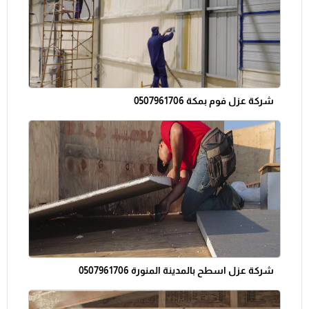
شركة عزل فوم بمكة 0507961706
شركة عزل اسطح بالمدينة المنورة 0507961706