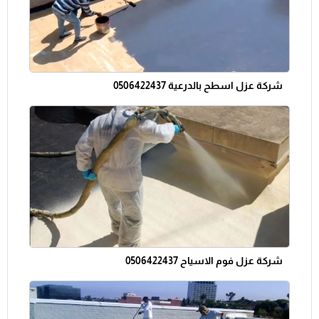
شركة عزل اسطح بالدرعية 0506422437
شركة عزل فوم الاسياح 0506422437