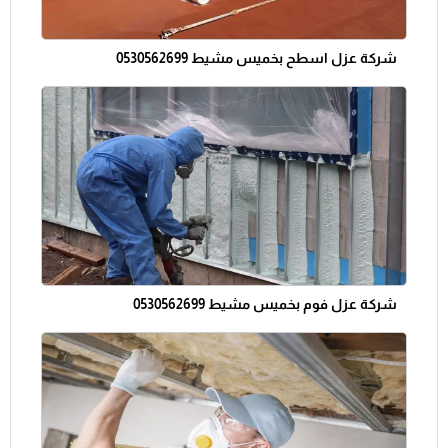
شركة عزل اسطح بخميس مشيط 0530562699
شركة عزل فوم بخميس مشيط 0530562699