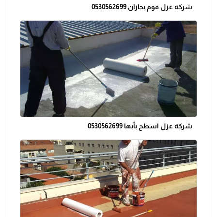
شركة عزل فوم بجازان 0530562699
شركة عزل اسطح بأبها 0530562699