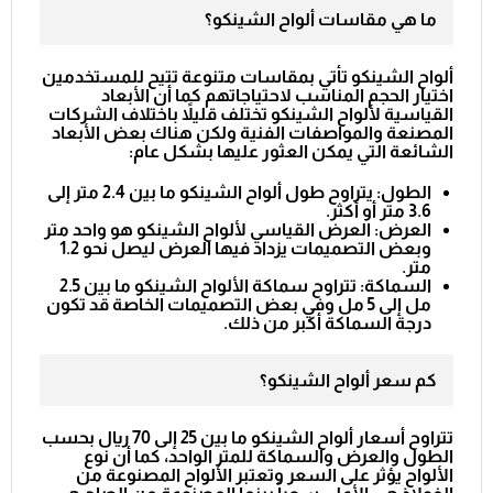
ما هي مقاسات ألواح الشينكو؟
ألواح الشينكو تأتي بمقاسات متنوعة تتيح للمستخدمين
اختيار الحجم المناسب لاحتياجاتهم كما أن الأبعاد
القياسية لألواح الشينكو تختلف قليلاً باختلاف الشركات
المصنعة والمواصفات الفنية ولكن هناك بعض الأبعاد
الشائعة التي يمكن العثور عليها بشكل عام:
ا
لطول
: يتراوح طول ألواح الشينكو ما بين 2.4 متر إلى
3.6 متر أو أكثر.
العرض
: العرض القياسي لألواح الشينكو هو واحد متر
وبعض التصميمات يزداد فيها العرض ليصل نحو 1.2
متر.
السماكة
: تتراوح سماكة الألواح الشينكو ما بين 2.5
مل إلى 5 مل وفي بعض التصميمات الخاصة قد تكون
درجة السماكة أكبر من ذلك.
كم سعر ألواح الشينكو؟
تتراوح أسعار ألواح الشينكو ما بين 25 إلى 70 ريال بحسب
الطول والعرض والسماكة للمتر الواحد، كما أن نوع
الألواح يؤثر على السعر وتعتبر الألواح المصنوعة من