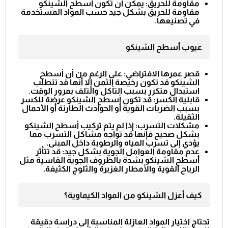
مقاومة للحريق: يمكن أن تكون أسطح الشينكو
مقاومة للحريق بشكل جيد حسب المواد المستخدمة
في تصنيعها.
عيوب أسطح الشينكو
قصر عمرها الافتراضي: على الرغم من أن أسطح
الشينكو قد تكون رخيصة الثمن إلا أنها قد تتطلب
استبدال متكرر بسبب التآكل والتلف بمرور الوقت.
قابلية الكسر: قد تكون أسطح الشينكو عرضة للكسر
بسبب الضربات القوية أو الحوادث الطارئة أو الأحمال
الثقيلة.
مشكلات التسرب: إذا لم يتم تركيب أسطح الشينكو
بشكل صحيح فإنها قد تواجه مشاكل التسرب مما
يؤدي إلى تسرب المياه والرطوبة داخل المبنى.
عدم مقاومة العوامل الجوية بشكل جيد: قد تتأثر
أسطح الشينكو بشدة بالظروف الجوية القاسية مثل
الرياح القوية والأمطار الغزيرة والثلوج الكثيفة.
كيف أعزل الشينكو من المواد الكيماوية؟
تحتاج اختيار المواد العازلة المناسبة إلى دراسة دقيقة