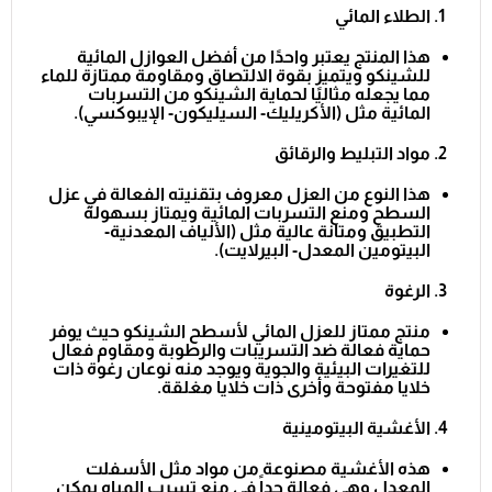
الطلاء المائي
هذا المنتج يعتبر واحدًا من أفضل العوازل المائية
للشينكو ويتميز بقوة الالتصاق ومقاومة ممتازة للماء
مما يجعله مثاليًا لحماية الشينكو من التسربات
المائية مثل (الأكريليك- السيليكون- الإيبوكسي).
مواد التبليط والرقائق
هذا النوع من العزل معروف بتقنيته الفعالة في عزل
السطح ومنع التسربات المائية ويمتاز بسهولة
التطبيق ومتانة عالية مثل (الألياف المعدنية-
البيتومين المعدل- البيرلايت).
الرغوة
منتج ممتاز للعزل المائي لأسطح الشينكو حيث يوفر
حماية فعالة ضد التسريبات والرطوبة ومقاوم فعال
للتغيرات البيئية والجوية ويوجد منه نوعان رغوة ذات
خلايا مفتوحة وأخرى ذات خلايا مغلقة.
الأغشية البيتومينية
هذه الأغشية مصنوعة من مواد مثل الأسفلت
المعدل وهي فعالة جداً في منع تسرب المياه يمكن