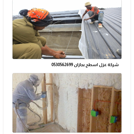
شركة عزل اسطح بجازان 0530562699