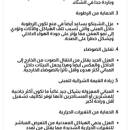
وباردة جداً في الشتاء.
الحماية من الرطوبة
عزل الشينكو يساعد أيضاً في منع تكون الرطوبة
داخل المبنى والتي تُسبب تلف الهياكل والأثاث وتؤدي
إلى نمو العفن مما يؤثر على جودة الهواء الداخلي
ويشكل خطراً على الصحة.
تقليل الضوضاء
العزل الجيد يقلل من انتقال الصوت من الخارج إلى
الداخل والعكس أيضاً وهذا يجعل البيئات داخل
المباني أكثر هدوء وأقل تأثراً بالضوضاء الخارجية.
زيادة القيمة الشرائية للمبنى
المباني المعزولة بشكل جيد غالباً ما تكون أكثر جاذبية
للمشترين أو المستأجرين لأنها توفر تكاليف تشغيل
أقل وراحة أكبر.
الحماية من التغيرات الحرارية
العزل يحمي الهياكل المعدنية من التعرض المباشر
للتغيرات الحرارية الشديدة مما يقلل من تمدد