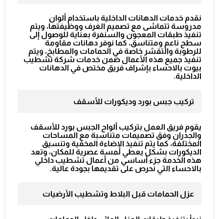
نقدم خدمات الدهانات الداخلية باستخدام ألوان
مدروسة تتماشى مع تصميم الغرف ووظيفتها، ويتم
تنفيذ طبقات المعجون والسنفرة بعناية للوصول إلى
سطح ناعم ومتناسق، كما نوفر دهانات مقاومة
للرطوبة والتقشر خاصة في الحمامات والمطابخ، ويتم
تنفيذ جميع هذه الأعمال ضمن خدمات
شركة تشطيب
بيوت بالاحساء
بإشراف فريق مختص في الدهانات
الداخلية.
تركيب جبس بورد وديكورات للأسقف
يقوم فريق العمل بتركيب ألواح الجبس بورد للأسقف
والجدران وفق تصميمات متناسبة مع المساحات
المختلفة، كما يتم تنفيذ الإضاءة المخفية وتنسيق
الديكورات بشكل يعطي لمسة عصرية للمكان، وتعد
هذه الخدمة جزء أساسي من أعمال
تشطيب داخلي
بالاحساء
التي نحرص على تقديمها بجودة عالية.
عزل الحمامات قبل البلاط وتشطيب الأرضيات