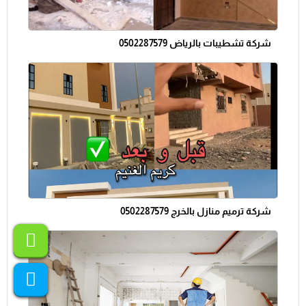
شركة تشطيبات بالرياض 0502287579
شركة ترميم منازل بالخرج 0502287579