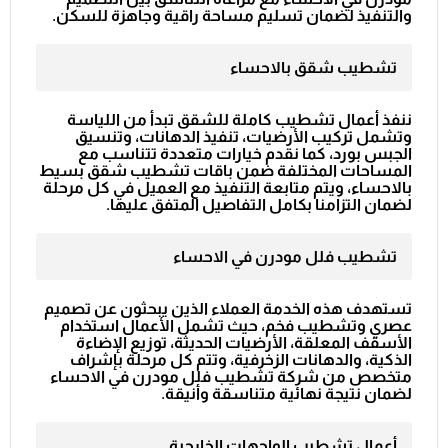
والتنفيذ لضمان تسليم مساحة راقية وجاهزة للسكن.
تشطيب شقق بالاحساء
ننفذ أعمال تشطيب كاملة للشقق تبدأ من اللياسة
وتشمل تركيب الأرضيات، تنفيذ الدهانات، وتنسيق
الجبس بورد، كما نقدم خيارات متعددة تتناسب مع
المساحات المختلفة ضمن باقات
تشطيب شقق بسيط
بالاحساء
، ويتم متابعة التنفيذ مع العميل في كل مرحلة
لضمان التزامنا بكامل التفاصيل المتفق عليها.
تشطيب فلل مودرن في الاحساء
تستهدف هذه الخدمة العملاء الذين يبحثون عن تصميم
عصري وتشطيب فخم، حيث تشمل الأعمال استخدام
الأسقف المعلقة، الأرضيات الحديثة، توزيع الإضاءة
الذكية، والدهانات الزخرفية، وتتم كل مرحلة بإشراف
متخصص من
شركة تشطيب فلل مودرن في الاحساء
لضمان نتيجة نهائية متناسقة وأنيقة.
أعمال تشطيب الواجهات الخارجية