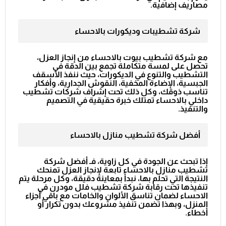
مصاريف إضافية.
شركة تشطيبات وديكورات بالاحساء
مع
شركة تشطيب بيوت بالاحساء
من إنجاز العزل،
تحصل على لمسة متكاملة تجمع بين الدقة في
التشطيب والتنوع في الديكورات، حيث ننفذ الأسقف
الجبسية، الإضاءة المخفية، النقوش الجدارية، وأفكار
تناسب ذوقك، وكل ذلك تحت إشراف
شركات تشطيب
داخلي بالاحساء
تمتلك خبرة حقيقية في التصميم
والتنفيذ.
أفضل شركة تشطيب منازل بالاحساء
إذا تبحث عن الجودة في كل زاوية، فـ
أفضل شركة
تشطيب منازل بالاحساء
تابعة لإنجاز العزل تمنحك
النتيجة التي تحلم بها، نبدأ بمعاينة دقيقة، وكل مرحلة يتم
تنفيذها تحت رقابة
شركة تشطيب فلل مودرن في
الاحساء
لضمان تناسق الألوان والخامات مع باقي أجزاء
المنزل، وبهذا تضمن تنفيذ مشروعك بدون تكرار أو
أخطاء.