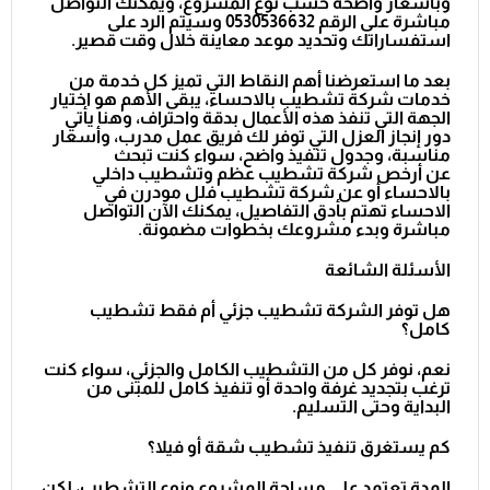
وبأسعار واضحة حسب نوع المشروع، ويمكنك التواصل
مباشرة على الرقم 0530536632 وسيتم الرد على
استفساراتك وتحديد موعد معاينة خلال وقت قصير.
بعد ما استعرضنا أهم النقاط التي تميز كل خدمة من
خدمات
شركة تشطيب بالاحساء
، يبقى الأهم هو اختيار
الجهة التي تنفذ هذه الأعمال بدقة واحتراف، وهنا يأتي
دور
إنجاز العزل
التي توفر لك فريق عمل مدرب، وأسعار
مناسبة، وجدول تنفيذ واضح، سواء كنت تبحث
عن
أرخص شركة تشطيب عظم وتشطيب داخلي
بالاحساء
أو عن
شركة تشطيب فلل مودرن في
الاحساء
تهتم بأدق التفاصيل، يمكنك الآن التواصل
مباشرة وبدء مشروعك بخطوات مضمونة.
الأسئلة الشائعة
هل توفر الشركة تشطيب جزئي أم فقط تشطيب
كامل؟
نعم، نوفر كل من التشطيب الكامل والجزئي، سواء كنت
ترغب بتجديد غرفة واحدة أو تنفيذ كامل للمبنى من
البداية وحتى التسليم.
كم يستغرق تنفيذ تشطيب شقة أو فيلا؟
المدة تعتمد على مساحة المشروع ونوع التشطيب، لكن