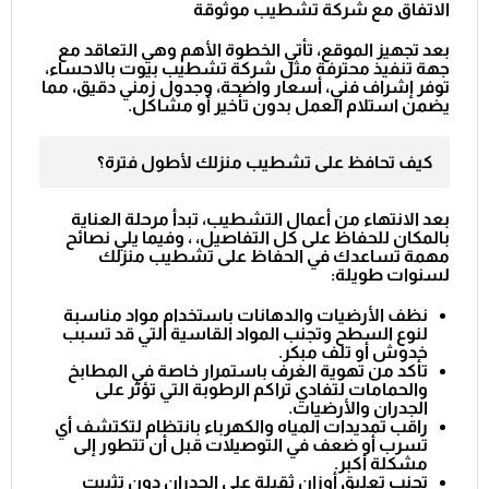
الاتفاق مع شركة تشطيب موثوقة
بعد تجهيز الموقع، تأتي الخطوة الأهم وهي التعاقد مع
جهة تنفيذ محترفة مثل
شركة تشطيب بيوت بالاحساء
،
توفر إشراف فني، أسعار واضحة، وجدول زمني دقيق، مما
يضمن استلام العمل بدون تأخير أو مشاكل.
كيف تحافظ على تشطيب منزلك لأطول فترة؟
بعد الانتهاء من أعمال التشطيب، تبدأ مرحلة العناية
بالمكان للحفاظ على كل التفاصيل، ، وفيما يلي نصائح
مهمة تساعدك في الحفاظ على تشطيب منزلك
لسنوات طويلة:
نظف الأرضيات والدهانات باستخدام مواد مناسبة
لنوع السطح وتجنب المواد القاسية التي قد تسبب
خدوش أو تلف مبكر.
تأكد من تهوية الغرف باستمرار خاصة في المطابخ
والحمامات لتفادي تراكم الرطوبة التي تؤثر على
الجدران والأرضيات.
راقب تمديدات المياه والكهرباء بانتظام لتكتشف أي
تسرب أو ضعف في التوصيلات قبل أن تتطور إلى
مشكلة أكبر.
تجنب تعليق أوزان ثقيلة على الجدران دون تثبيت