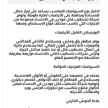
اختيار نوع السيراميك المناسب يساعد على إبراز جمال
المساحة ويحافظ على الأرضيات لفترة طويلة، وتوفر
شركة تشطيب فلل مودرن في الاحساء
مجموعة من
الخيارات التي تناسب مختلف أنواع الاستخدام، ومنها:
البورسلان الثقيل للأرضيات
يوفر مظهر راقٍ ومتين، ويستخدم غالبًا في المجالس
والممرات لأنه يتحمل الوزن العالي، كما يستخدم بكثرة
في أعمال
تشطيب فلل
أو عند تنفيذ مداخل كبيرة،
وتراعي
شركات تشطيب داخلي بالاحساء
توزيعه بطريقة
متناسقة مع التصميم العام.
السيراميك المزخرف للحوائط
يعتمد في تصميمه على النقوش أو الألوان الهندسية،
ويستخدم في المطابخ أو خلف الأحواض كعنصر ديكوري،
وتوفره
شركة تشطيب فلل مودرن في الاحساء
ضمن
كتالوج متنوع يتناسب مع ديكورات الجبس بورد
والدهانات الحديثة.
بلاط الحوش الخارجي