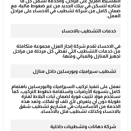
التقسيط المريح على مراحل، والخدمة تشمل كل ما
تحتاجه لتسكن في بيتك الجديد من غير ضغوط مالية، مع
ضمان كامل من
شركة تشطيب في الاحساء
على مراحل
العمل.
خدمات التشطيب بالاحساء
في الاحساء تقدم شركة إنجاز العزل مجموعة متكاملة
من خدمات التشطيب التي تغطي كل مرحلة من مراحل
تجهيز المنازل والمباني ومنها:
تشطيب سيراميك وبورسلين داخل منازل
نعمل على تنفيذ تركيب السيراميك والبورسلين باهتمام
كامل بتسوية الأرضيات واستقامة خطوط التركيب، كما
نستخدم مواد تثبيت قوية لضمان ثبات البلاط لفترة
طويلة دون أن يتعرض لأي تلف أو تفكك، وتعد هذه
الخدمة من الأساسيات في مشاريع
تشطيب شقق
بالاحساء
وكذلك
تشطيب فلل بالاحساء
.
شركة دهانات وتشطيبات داخلية