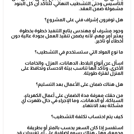
التأسيس وحتى التشطيب النهائي، لتتأكد أن كل البنود
مشمولة ضمن العقد.
هل توفرون إشراف فني على المشروع؟
وجود مشرف أو مهندس يتابع التنفيذ خطوة بخطوة
يعتبر أمر مهم، لأنه يضمن تنفيذ العمل بجودة عالية دون
أخطاء أو تأخير.
ما نوع المواد التي ستستخدم في التشطيب؟
اسأل عن أنواع البلاط، الدهانات، العزل، والخامات
الأخرى، وتأكد أنها تناسب بيئة الاحساء وتحافظ على
المنزل لفترة طويلة.
هل هناك ضمان على الأعمال بعد التسليم؟
من حقك معرفة مدة الضمان على أعمال الكهرباء،
السباكة، أو الدهانات، وما الإجراء في حال ظهرت أي
مشكلة بعد الانتهاء.
كيف يتم احتساب تكلفة التشطيب؟
استفسر إذا كان السعر يحسب بالمتر أو بطريقة
مجمعة، وهل هناك رسوم إضافية على أي تغييرات قد