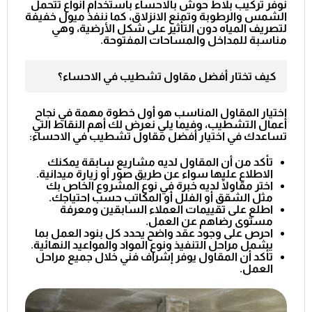
نوفر
تركيب بلاط حوش بالاحساء
باستخدام أنواع تتحمل
الشمس والرطوبة وتمنع الانزلاق، كما ننفذ ميول خفيفة
لتصريف المياه دون التأثير على شكل الأرضية، وهي
مناسبة للمداخل والمساحات المفتوحة.
كيف تختار أفضل مقاول تشطيب في الاحساء؟
اختيار المقاول المناسب هو أول خطوة مهمة في نجاح
أعمال التشطيب، وفيما يلي نعرض لك أهم النقاط التي
تساعدك في اختيار
أفضل مقاول تشطيب في الاحساء
:
تأكد من أن المقاول لديه مشاريع سابقة يمكنك
الاطلاع عليها سواء عن طريق صور أو زيارة ميدانية.
اختر مقاولًا لديه خبرة في نوع المشروع الخاص بك
مثل الشقق أو الفلل أو المكاتب حسب احتياجك.
اطلع على تقييمات العملاء السابقين ومعرفة
مستوى رضاهم عن العمل.
احرص على وجود عقد واضح يحدد كل بنود العمل بما
يشمل مراحل التنفيذ ونوع المواد والمواعيد النهائية.
تأكد أن المقاول يوفر إشراف فني خلال جميع مراحل
العمل.