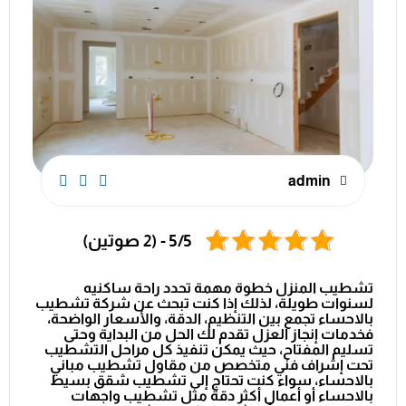
admin
5/5 - (2 صوتين)
تشطيب المنزل خطوة مهمة تحدد راحة ساكنيه
لسنوات طويلة، لذلك إذا كنت تبحث عن
شركة تشطيب
بالاحساء
تجمع بين التنظيم، الدقة، والأسعار الواضحة،
فخدمات
إنجاز العزل
تقدم لك الحل من البداية وحتى
تسليم المفتاح، حيث يمكن تنفيذ كل مراحل التشطيب
تحت إشراف فني متخصص من
مقاول تشطيب مباني
بالاحساء
، سواء كنت تحتاج إلى
تشطيب شقق بسيط
بالاحساء
أو أعمال أكثر دقة مثل
تشطيب واجهات