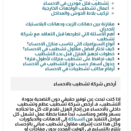
تشطيب فلل مودرن في الاحساء
أعمال تشطيب الواجهات الخارجية
تركيب بلاط الحوش والمداخل
مقارنة بين دهانات الزيت ودهانات البلاستيك
للجدران
أهم الأسئلة التي تطرحها قبل التعاقد مع شركة
تشطيب
أنواع السيراميك التي تناسب منازل الاحساء؟
كيف تختار أفضل مقاول تشطيب في الاحساء؟
خطوات تجهيز المنزل قبل بدء التشطيب
كيف تحافظ على تشطيب منزلك لأطول فترة؟
جدول أسعار حسب نوع التشطيب في الاحساء
أرقام مكاتب تشطيبات في الاحساء
أرخص شركة تشطيب بالاحساء
إذا كنت تبحث عن توفير حقيقي دون التضحية بجودة
التشطيب، فـ
أرخص شركة تشطيب عظم وتشطيب
داخلي بالاحساء
من إنجاز العزل تقدم لك كل ما تحتاجه
بسعر واضح ومناسب، تبدأ معنا بخطة عمل تشمل كل
مراحل التنفيذ من
السباكة
إلى الدهانات والديكورات
وكل هذا تحت إشراف
مقاول تشطيب مباني بالاحساء
يلتزم بالتسليم في الوقت المحدد بدون مفاجآت أو