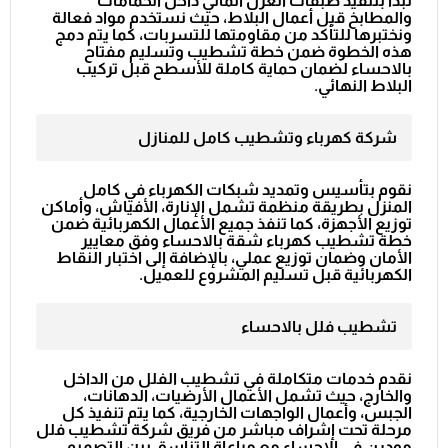
نبدأ بتنفيذ طبقات العزل المائي داخل الحمامات
والمطابخ قبل أعمال البلاط، حيث نستخدم مواد فعالة
ونختبرها للتأكد من مقاومتها للتسربات، كما يتم دمج
هذه الخطوة ضمن خطة
تشطيب وتسليم مفتاح
بالاحساء
لضمان حماية كاملة للأسطح قبل تركيب
البلاط النهائي.
شركة كهرباء وتشطيب كامل للمنازل
نقوم بتأسيس وتمديد شبكات الكهرباء في كامل
المنزل بطريقة منظمة تشمل الإنارة، الأفياش، وأماكن
توزيع الأجهزة، كما تنفذ جميع الأعمال الكهربائية ضمن
خطة
تشطيب كهرباء شقة بالاحساء
وفق معايير
الأمان وضمان توزيع عملي، بالإضافة إلى اختبار النقاط
الكهربائية قبل تسليم المشروع للعميل.
تشطيب فلل بالاحساء
نقدم خدمات متكاملة في تشطيب الفلل من الداخل
والخارج، حيث تشمل الأعمال الأرضيات، الدهانات،
الجبس، وأعمال الواجهات الخارجية، كما يتم تنفيذ كل
مرحلة تحت إشراف مباشر من فريق
شركة تشطيب فلل
مودرن في الاحساء
مع مراعاة التناسق بين التصميم