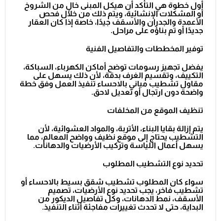
أول خطوة هي التأكد أن هيكل المبنى خالٍ من الشروخ
أو المشكلات الإنشائية، ويتم ذلك من خلال فحص
الأعمدة والجدران والأسقف جيدًا، خاصة إذا كان العقار
جديدًا أو تم بناؤه على مراحل.
توفير المخططات والتفاصيل الفنية
يفضل تجهيز رسومات توضح أماكن الكهرباء، السباكة،
التكييف، وتقسيم الغرف بدقة، لأن ذلك يسهل على
مقاول تشطيب مباني بالاحساء
تنفيذ العمل وفق خطة
واضحة دون ارتجال أو تعديل لاحق.
تنظيف الموقع من المخلفات
يتم إزالة بقايا البناء، الأتربة، والمواد العشوائية، لأن
التشطيب يحتاج إلى موقع نظيف وواضح المعالم، مما
يسهل أعمال اللياسة وتركيب الأرضيات والدهانات.
تحديد نوع التشطيب المطلوب
سواء كان المطلوب
تشطيب شقق بسيط بالاحساء
أو
تشطيب فاخر، يجب تحديد نوع الأرضيات، تصميم
الأسقف، نمط الدهانات، وكل تفاصيل الديكور من
البداية، حتى لا تحدث تغييرات مفاجئة أثناء التنفيذ.